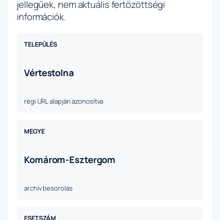
jellegűek, nem aktuális fertőzöttségi
információk.
TELEPÜLÉS
Vértestolna
régi URL alapján azonosítva
MEGYE
Komárom-Esztergom
archív besorolás
ESETSZÁM