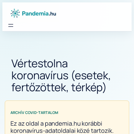
Ugrás
a
tartalomhoz
Vértestolna
koronavírus (esetek,
fertőzöttek, térkép)
ARCHÍV COVID-TARTALOM
Ez az oldal a pandemia.hu korábbi
koronavírus-adatoldalai közé tartozik.