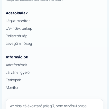
Adatoldalak
Légúti monitor
UV-index térkép
Pollen térkép
Levegőminőség
Információk
Adatforrások
Járványfigyelő
Térképek
Monitor
Az oldal tájékoztató jellegű, nem minősül orvosi