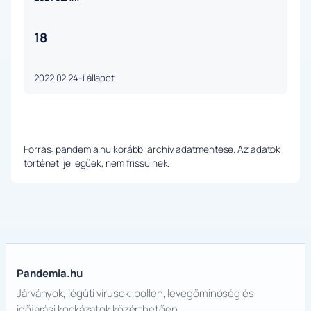
18
2022.02.24-i állapot
Forrás: pandemia.hu korábbi archív adatmentése. Az adatok
történeti jellegűek, nem frissülnek.
Pandemia.hu
Járványok, légúti vírusok, pollen, levegőminőség és
időjárási kockázatok közérthetően.