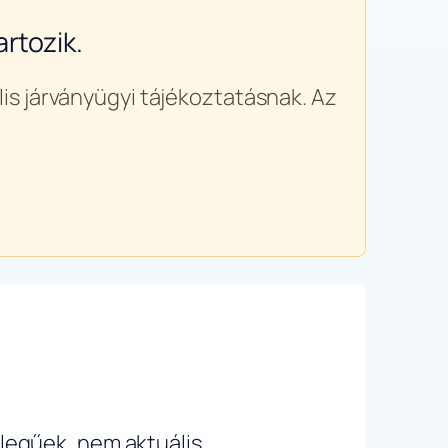
rtozik.
is járványügyi tájékoztatásnak. Az
ellegűek, nem aktuális