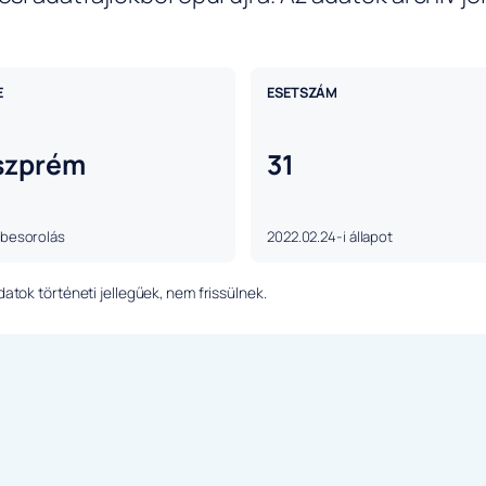
E
ESETSZÁM
szprém
31
 besorolás
2022.02.24-i állapot
tok történeti jellegűek, nem frissülnek.