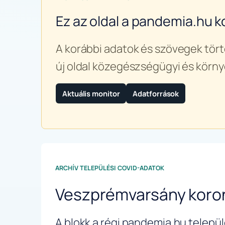
Ez az oldal a pandemia.hu k
A korábbi adatok és szövegek tört
új oldal közegészségügyi és körny
Aktuális monitor
Adatforrások
ARCHÍV TELEPÜLÉSI COVID-ADATOK
Veszprémvarsány koro
A blokk a régi pandemia.hu települé