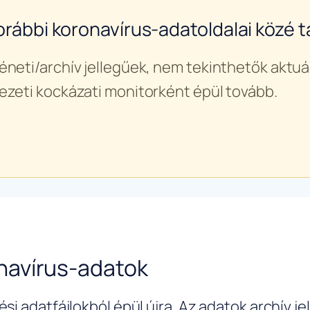
orábbi koronavírus-adatoldalai közé ta
éneti/archív jellegűek, nem tekinthetők aktuál
ezeti kockázati monitorként épül tovább.
navírus-adatok
si adatfájlokból épül újra. Az adatok archív j