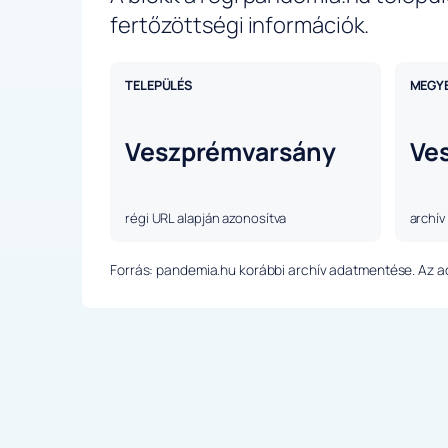
fertőzöttségi információk.
TELEPÜLÉS
MEGY
Veszprémvarsány
Ve
régi URL alapján azonosítva
archív
Forrás: pandemia.hu korábbi archív adatmentése. Az ada