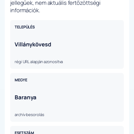
jellegűek, nem aktuális fertőzöttségi
információk.
TELEPÜLÉS
Villánykövesd
régi URL alapján azonosítva
MEGYE
Baranya
archív besorolás
ESETSZÁM