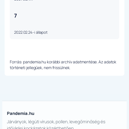
7
2022.02.24-i állapot
Forrás: pandemia.hu korábbi archív adatmentése. Az adatok
történeti jellegűek, nem frissülnek.
Pandemia.hu
Járványok, légúti vírusok, pollen, levegőminőség és
időjárási kockázatok közérthetően.