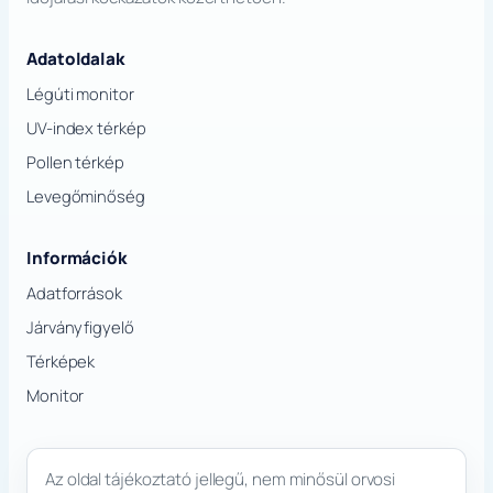
Adatoldalak
Légúti monitor
UV-index térkép
Pollen térkép
Levegőminőség
Információk
Adatforrások
Járványfigyelő
Térképek
Monitor
Az oldal tájékoztató jellegű, nem minősül orvosi