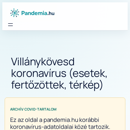
Ugrás
a
tartalomhoz
Villánykövesd
koronavírus (esetek,
fertőzöttek, térkép)
ARCHÍV COVID-TARTALOM
Ez az oldal a pandemia.hu korábbi
koronavírus-adatoldalai közé tartozik.