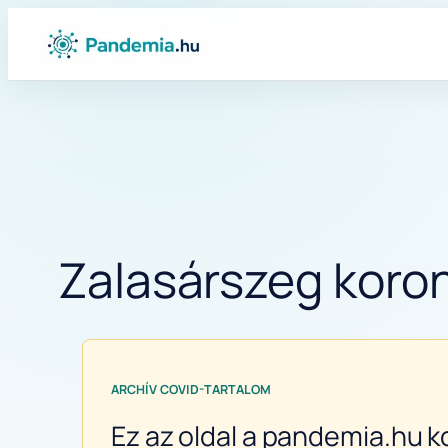
Ugrás
a
tartalomhoz
Zalasárszeg koron
ARCHÍV COVID-TARTALOM
Ez az oldal a pandemia.hu k