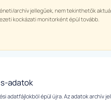
éneti/archív jellegűek, nem tekinthetők aktuál
ezeti kockázati monitorként épül tovább.
us-adatok
si adatfájlokból épül újra. Az adatok archív j