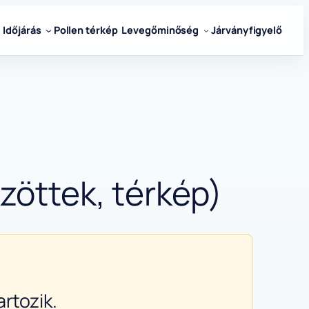
Időjárás
Pollen térkép
Levegőminőség
Járványfigyelő
zöttek, térkép)
rtozik.