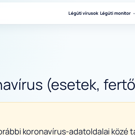
Légúti vírusok
Légúti monitor
avírus (esetek, fertő
orábbi koronavírus-adatoldalai közé ta