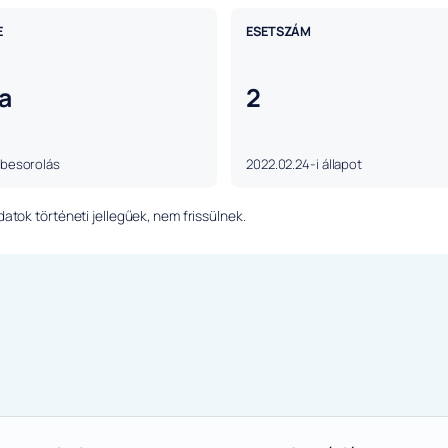
E
ESETSZÁM
a
2
 besorolás
2022.02.24-i állapot
tok történeti jellegűek, nem frissülnek.