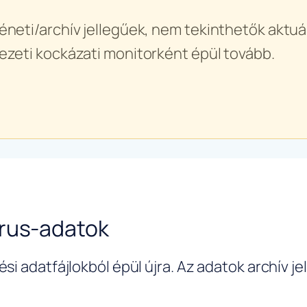
éneti/archív jellegűek, nem tekinthetők aktuál
ezeti kockázati monitorként épül tovább.
írus-adatok
si adatfájlokból épül újra. Az adatok archív j