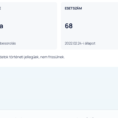
E
ESETSZÁM
a
68
 besorolás
2022.02.24-i állapot
tok történeti jellegűek, nem frissülnek.