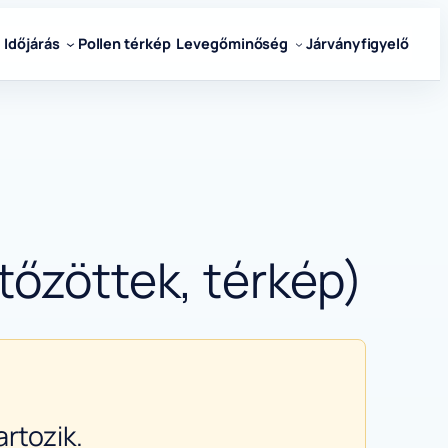
Időjárás
Pollen térkép
Levegőminőség
Járványfigyelő
tőzöttek, térkép)
rtozik.