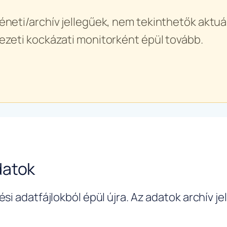
éneti/archív jellegűek, nem tekinthetők aktuál
ezeti kockázati monitorként épül tovább.
datok
si adatfájlokból épül újra. Az adatok archív j