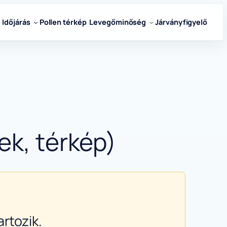
Időjárás
Pollen térkép
Levegőminőség
Járványfigyelő
ek, térkép)
rtozik.