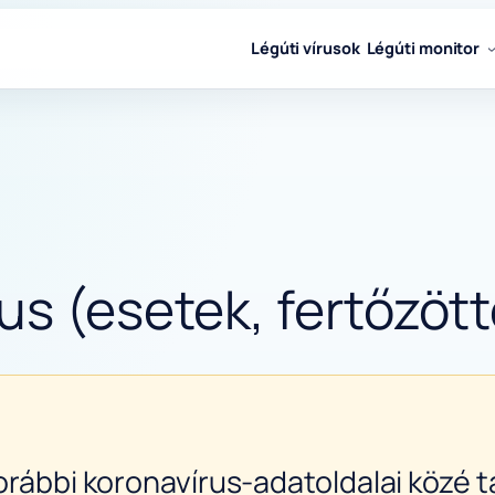
Légúti vírusok
Légúti monitor
us (esetek, fertőzött
orábbi koronavírus-adatoldalai közé ta