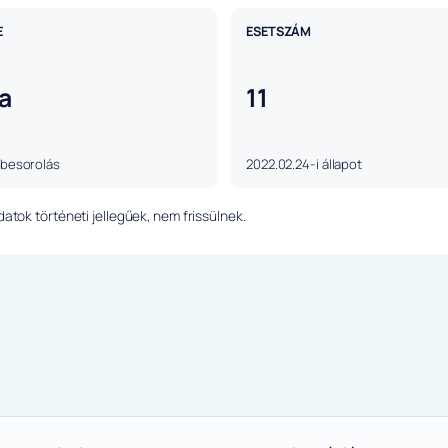
E
ESETSZÁM
a
11
 besorolás
2022.02.24-i állapot
tok történeti jellegűek, nem frissülnek.