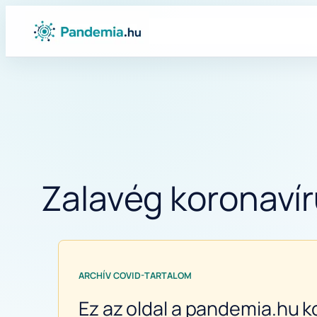
Ugrás
a
tartalomhoz
Zalavég koronavír
ARCHÍV COVID-TARTALOM
Ez az oldal a pandemia.hu k