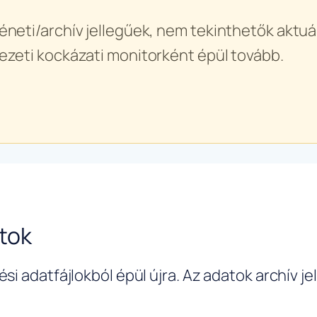
éneti/archív jellegűek, nem tekinthetők aktuál
ezeti kockázati monitorként épül tovább.
tok
si adatfájlokból épül újra. Az adatok archív j