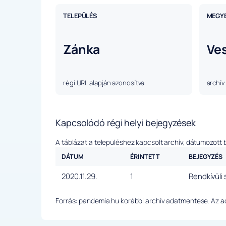
TELEPÜLÉS
MEGY
Zánka
Ve
régi URL alapján azonosítva
archív
Kapcsolódó régi helyi bejegyzések
A táblázat a településhez kapcsolt archív, dátumozott 
DÁTUM
ÉRINTETT
BEJEGYZÉS
2020.11.29.
1
Rendkívüli
Forrás: pandemia.hu korábbi archív adatmentése. Az ada