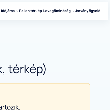
Időjárás
Pollen térkép
Levegőminőség
Járványfigyelő
, térkép)
rtozik.