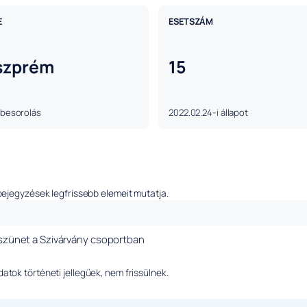
E
ESETSZÁM
szprém
15
 besorolás
2022.02.24-i állapot
bejegyzések legfrissebb elemeit mutatja.
 szünet a Szivárvány csoportban
tok történeti jellegűek, nem frissülnek.