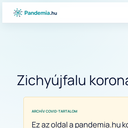
Ugrás
a
tartalomhoz
Zichyújfalu korona
ARCHÍV COVID-TARTALOM
Ez az oldal a pandemia.hu k