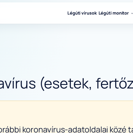
Légúti vírusok
Légúti monitor
vírus (esetek, fertőz
orábbi koronavírus-adatoldalai közé ta