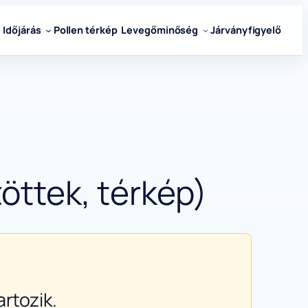
Időjárás
Pollen térkép
Levegőminőség
Járványfigyelő
öttek, térkép)
rtozik.