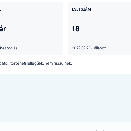
E
ESETSZÁM
ér
18
 besorolás
2022.02.24-i állapot
tok történeti jellegűek, nem frissülnek.