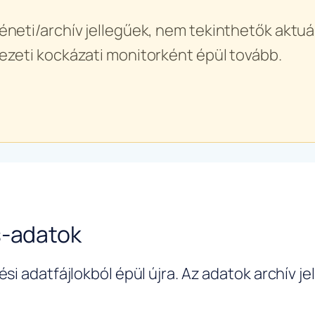
éneti/archív jellegűek, nem tekinthetők aktuál
ezeti kockázati monitorként épül tovább.
s-adatok
si adatfájlokból épül újra. Az adatok archív j