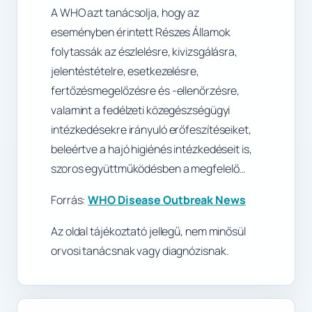
A WHO azt tanácsolja, hogy az
eseményben érintett Részes Államok
folytassák az észlelésre, kivizsgálásra,
jelentéstételre, esetkezelésre,
fertőzésmegelőzésre és -ellenőrzésre,
valamint a fedélzeti közegészségügyi
intézkedésekre irányuló erőfeszítéseiket,
beleértve a hajó higiénés intézkedéseit is,
szoros együttműködésben a megfelelő…
Forrás:
WHO Disease Outbreak News
Az oldal tájékoztató jellegű, nem minősül
orvosi tanácsnak vagy diagnózisnak.