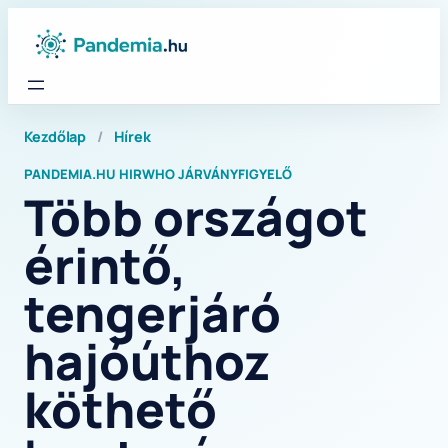
Ugrás
a
tartalomhoz
Kezdőlap
/
Hírek
PANDEMIA.HU HIR
WHO JÁRVÁNYFIGYELŐ
Több országot
érintő,
tengerjáró
hajóúthoz
köthető