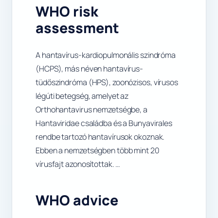
WHO risk
assessment
A hantavírus-kardiopulmonális szindróma
(HCPS), más néven hantavírus-
tüdőszindróma (HPS), zoonózisos, vírusos
légúti betegség, amelyet az
Orthohantavirus nemzetségbe, a
Hantaviridae családba és a Bunyavirales
rendbe tartozó hantavírusok okoznak.
Ebben a nemzetségben több mint 20
vírusfajt azonosítottak. …
WHO advice