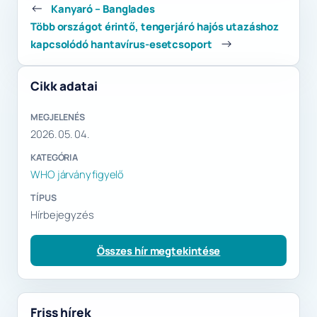
←
Kanyaró – Banglades
Több országot érintő, tengerjáró hajós utazáshoz
→
kapcsolódó hantavírus-esetcsoport
Cikk adatai
MEGJELENÉS
2026. 05. 04.
KATEGÓRIA
WHO járványfigyelő
TÍPUS
Hírbejegyzés
Összes hír megtekintése
Friss hírek