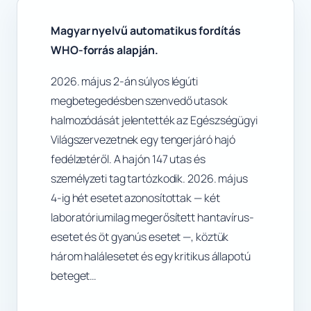
Magyar nyelvű automatikus fordítás
WHO-forrás alapján.
2026. május 2-án súlyos légúti
megbetegedésben szenvedő utasok
halmozódását jelentették az Egészségügyi
Világszervezetnek egy tengerjáró hajó
fedélzetéről. A hajón 147 utas és
személyzeti tag tartózkodik. 2026. május
4-ig hét esetet azonosítottak — két
laboratóriumilag megerősített hantavírus-
esetet és öt gyanús esetet —, köztük
három halálesetet és egy kritikus állapotú
beteget…