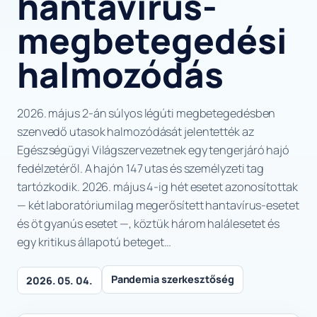
hantavírus-
megbetegedési
halmozódás
2026. május 2-án súlyos légúti megbetegedésben
szenvedő utasok halmozódását jelentették az
Egészségügyi Világszervezetnek egy tengerjáró hajó
fedélzetéről. A hajón 147 utas és személyzeti tag
tartózkodik. 2026. május 4-ig hét esetet azonosítottak
— két laboratóriumilag megerősített hantavírus-esetet
és öt gyanús esetet —, köztük három halálesetet és
egy kritikus állapotú beteget…
Pandemia szerkesztőség
2026. 05. 04.