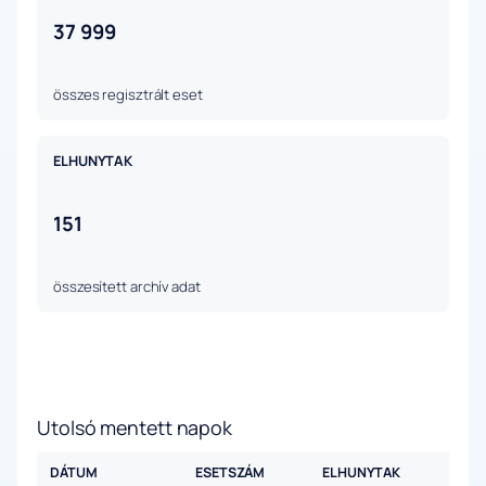
37 999
összes regisztrált eset
ELHUNYTAK
151
összesített archív adat
Utolsó mentett napok
DÁTUM
ESETSZÁM
ELHUNYTAK