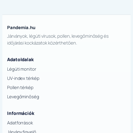
Pandemia.hu
Járványok, légúti vírusok, pollen, levegőminőség és
időjárási kockázatok közérthetően.
Adatoldalak
Légúti monitor
UV-index térkép
Pollen térkép
Levegőminőség
Információk
Adatforrások
Járványfigyelő