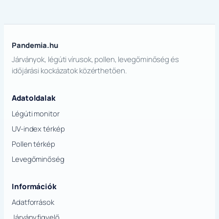
Pandemia.hu
Járványok, légúti vírusok, pollen, levegőminőség és
időjárási kockázatok közérthetően.
Adatoldalak
Légúti monitor
UV-index térkép
Pollen térkép
Levegőminőség
Információk
Adatforrások
Járványfigyelő