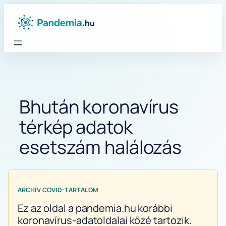
Ugrás
a
tartalomhoz
Bhután koronavírus
térkép adatok
esetszám halálozás
ARCHÍV COVID-TARTALOM
Ez az oldal a pandemia.hu korábbi
koronavírus-adatoldalai közé tartozik.