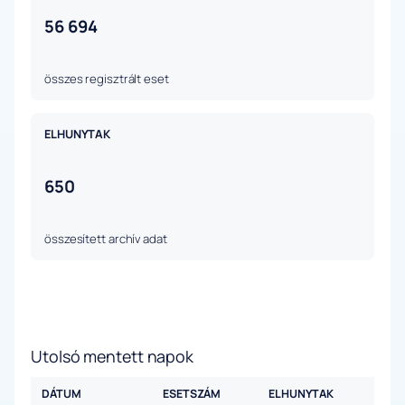
56 694
összes regisztrált eset
ELHUNYTAK
650
összesített archív adat
Utolsó mentett napok
DÁTUM
ESETSZÁM
ELHUNYTAK