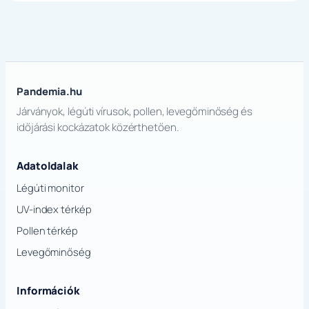
Pandemia.hu
Járványok, légúti vírusok, pollen, levegőminőség és
időjárási kockázatok közérthetően.
Adatoldalak
Légúti monitor
UV-index térkép
Pollen térkép
Levegőminőség
Információk