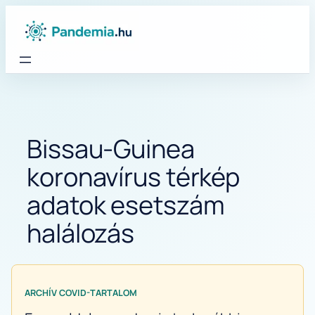
Ugrás
a
tartalomhoz
Bissau-Guinea
koronavírus térkép
adatok esetszám
halálozás
ARCHÍV COVID-TARTALOM