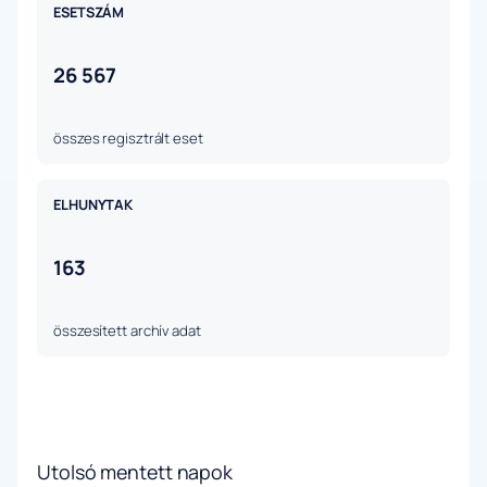
ESETSZÁM
26 567
összes regisztrált eset
ELHUNYTAK
163
összesített archív adat
Utolsó mentett napok