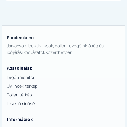
Pandemia.hu
Járványok, légúti vírusok, pollen, levegőminőség és
időjárási kockázatok közérthetően.
Adatoldalak
Légúti monitor
UV-index térkép
Pollen térkép
Levegőminőség
Információk