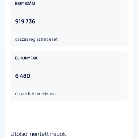
ESETSZÁM
919 736
összes regisztrált eset
ELHUNYTAK
6 480
összesített archív adat
Utolsó mentett napok