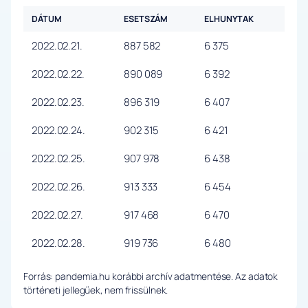
DÁTUM
ESETSZÁM
ELHUNYTAK
2022.02.21.
887 582
6 375
2022.02.22.
890 089
6 392
2022.02.23.
896 319
6 407
2022.02.24.
902 315
6 421
2022.02.25.
907 978
6 438
2022.02.26.
913 333
6 454
2022.02.27.
917 468
6 470
2022.02.28.
919 736
6 480
Forrás: pandemia.hu korábbi archív adatmentése. Az adatok
történeti jellegűek, nem frissülnek.