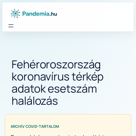
Ugrás
a
tartalomhoz
Fehéroroszország
koronavírus térkép
adatok esetszám
halálozás
ARCHÍV COVID-TARTALOM