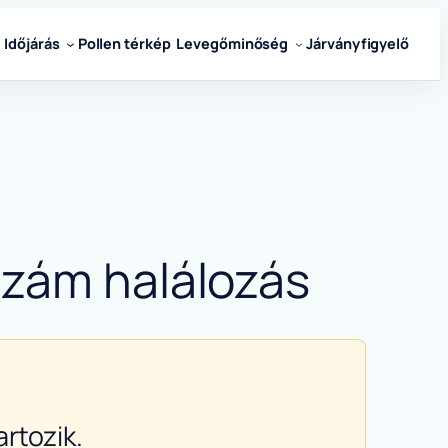
Időjárás
Pollen térkép
Levegőminőség
Járványfigyelő
szám halálozás
rtozik.