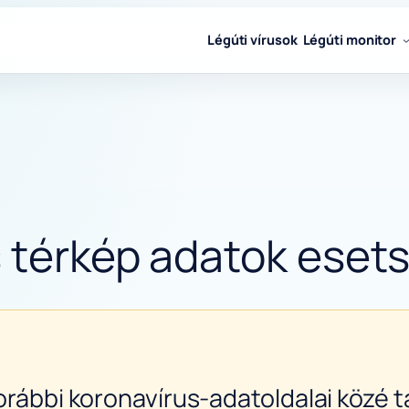
Légúti vírusok
Légúti monitor
s térkép adatok eset
orábbi koronavírus-adatoldalai közé ta