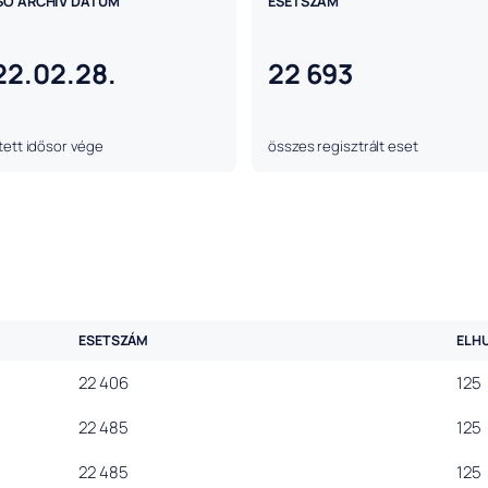
SÓ ARCHÍV DÁTUM
ESETSZÁM
22.02.28.
22 693
ett idősor vége
összes regisztrált eset
ESETSZÁM
ELH
22 406
125
22 485
125
22 485
125