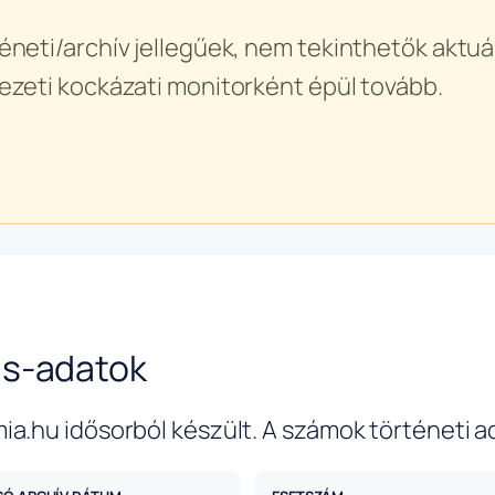
éneti/archív jellegűek, nem tekinthetők aktuál
ezeti kockázati monitorként épül tovább.
us-adatok
ia.hu idősorból készült. A számok történeti a