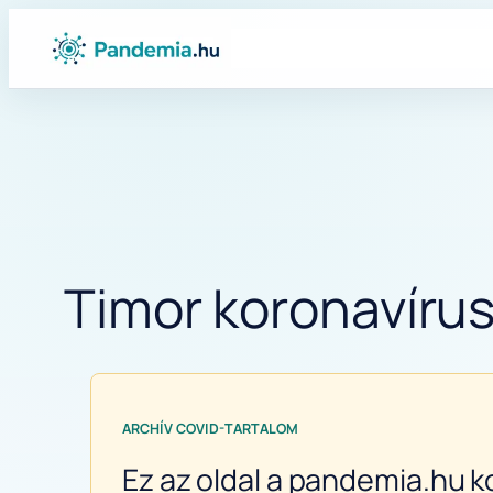
Ugrás
a
tartalomhoz
Timor koronavíru
ARCHÍV COVID-TARTALOM
Ez az oldal a pandemia.hu k