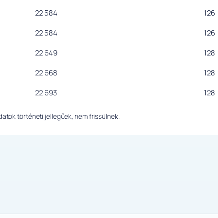
22 584
126
22 584
126
22 649
128
22 668
128
22 693
128
tok történeti jellegűek, nem frissülnek.