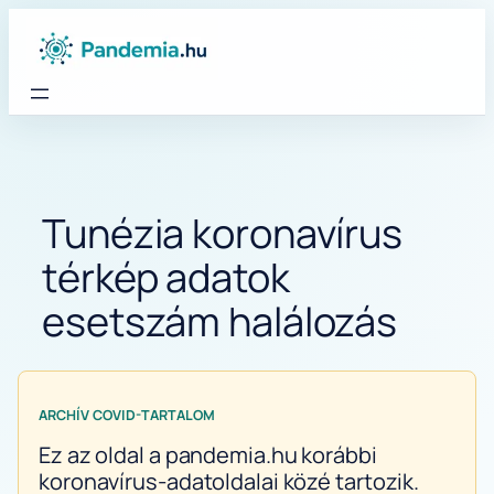
Ugrás
a
tartalomhoz
Tunézia koronavírus
térkép adatok
esetszám halálozás
ARCHÍV COVID-TARTALOM
Ez az oldal a pandemia.hu korábbi
koronavírus-adatoldalai közé tartozik.