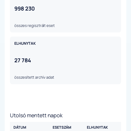
998 230
összes regisztrált eset
ELHUNYTAK
27 784
összesített archív adat
Utolsó mentett napok
DÁTUM
ESETSZÁM
ELHUNYTAK