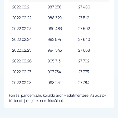
2022.02.21.
987 256
27 486
2022.02.22.
988 329
27 512
2022.02.23.
990 483
27 592
2022.02.24.
992 574
27 640
2022.02.25.
994 543
27 668
2022.02.26.
995 713
27 702
2022.02.27.
997 754
27 773
2022.02.28.
998 230
27 784
Forrás: pandemia.hu korábbi archív adatmentése. Az adatok
történeti jellegűek, nem frissülnek.