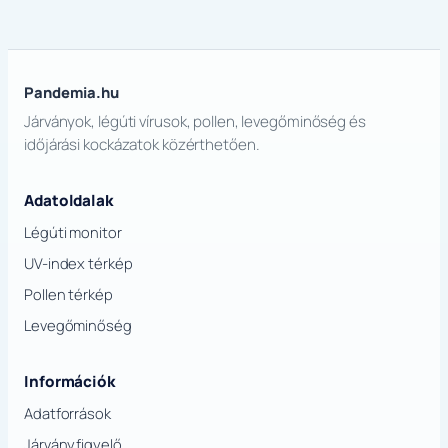
Pandemia.hu
Járványok, légúti vírusok, pollen, levegőminőség és
időjárási kockázatok közérthetően.
Adatoldalak
Légúti monitor
UV-index térkép
Pollen térkép
Levegőminőség
Információk
Adatforrások
Járványfigyelő