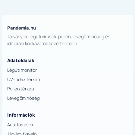
Pandemia.hu
Járványok, légúti vírusok, pollen, levegőminőség és
időjárási kockázatok közérthetően.
Adatoldalak
Légúti monitor
UV-index térkép
Pollen térkép
Levegőminőség
Információk
Adatforrások
Járványfigyelő