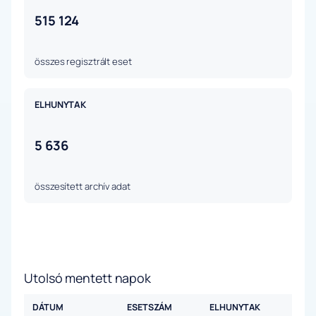
515 124
összes regisztrált eset
ELHUNYTAK
5 636
összesített archív adat
Utolsó mentett napok
DÁTUM
ESETSZÁM
ELHUNYTAK