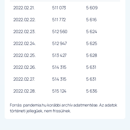
2022.02.21.
511 073
5 609
2022.02.22.
511 772
5 616
2022.02.23.
512 560
5 624
2022.02.24.
512 947
5 625
2022.02.25.
513 427
5 628
2022.02.26.
514 315
5 631
2022.02.27.
514 315
5 631
2022.02.28.
515 124
5 636
Forrás: pandemia.hu korábbi archív adatmentése. Az adatok
történeti jellegűek, nem frissülnek.