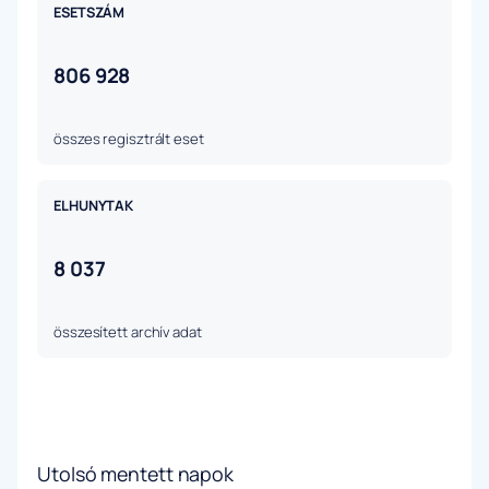
ESETSZÁM
806 928
összes regisztrált eset
ELHUNYTAK
8 037
összesített archív adat
Utolsó mentett napok