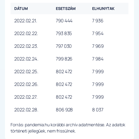
DÁTUM
ESETSZÁM
ELHUNYTAK
2022.02.21.
790 444
7 936
2022.02.22.
793 835
7 954
2022.02.23.
797 030
7 969
2022.02.24.
799 826
7 984
2022.02.25.
802 472
7 999
2022.02.26.
802 472
7 999
2022.02.27.
802 472
7 999
2022.02.28.
806 928
8 037
Forrás: pandemia.hu korábbi archív adatmentése. Az adatok
történeti jellegűek, nem frissülnek.