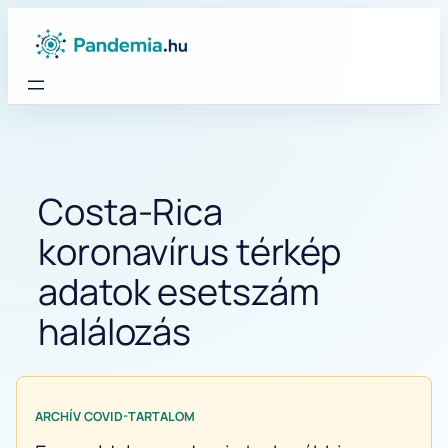
Ugrás
a
tartalomhoz
Costa-Rica
koronavírus térkép
adatok esetszám
halálozás
ARCHÍV COVID-TARTALOM