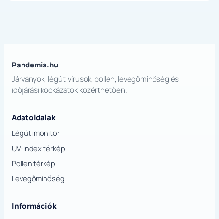
Pandemia.hu
Járványok, légúti vírusok, pollen, levegőminőség és
időjárási kockázatok közérthetően.
Adatoldalak
Légúti monitor
UV-index térkép
Pollen térkép
Levegőminőség
Információk