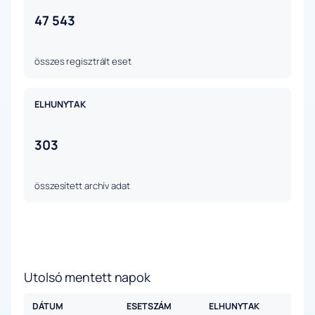
47 543
összes regisztrált eset
ELHUNYTAK
303
összesített archív adat
Utolsó mentett napok
DÁTUM
ESETSZÁM
ELHUNYTAK