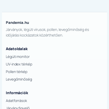
Pandemia.hu
Járványok, légúti vírusok, pollen, levegőminőség és
időjárási kockázatok közérthetően.
Adatoldalak
Légúti monitor
UV-index térkép
Pollen térkép
Levegőminőség
Információk
Adatforrások
Járványfigyelő