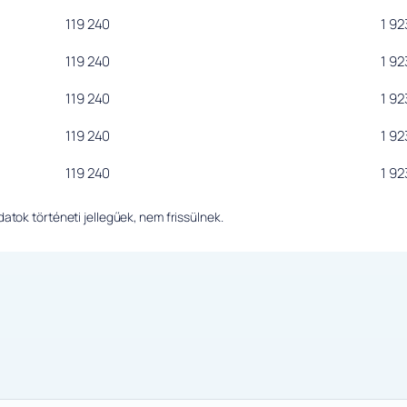
119 240
1 92
119 240
1 92
119 240
1 92
119 240
1 92
119 240
1 92
tok történeti jellegűek, nem frissülnek.