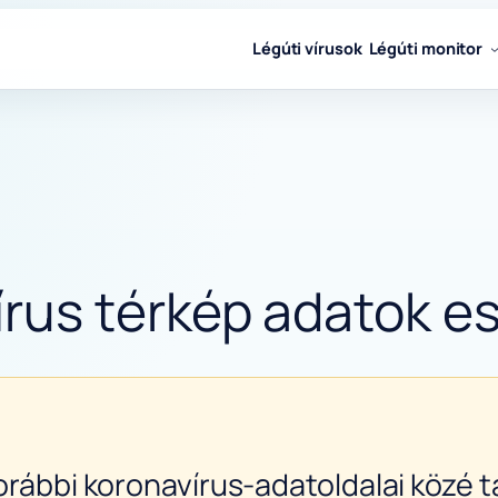
Légúti vírusok
Légúti monitor
rus térkép adatok e
orábbi koronavírus-adatoldalai közé ta