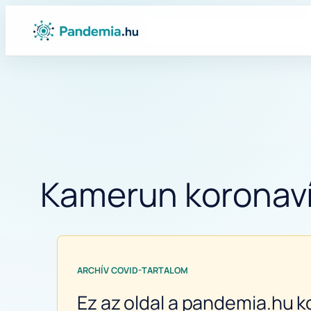
Ugrás
a
tartalomhoz
Kamerun koronaví
ARCHÍV COVID-TARTALOM
Ez az oldal a pandemia.hu k