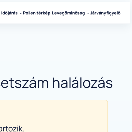
Időjárás
Pollen térkép
Levegőminőség
Járványfigyelő
setszám halálozás
rtozik.