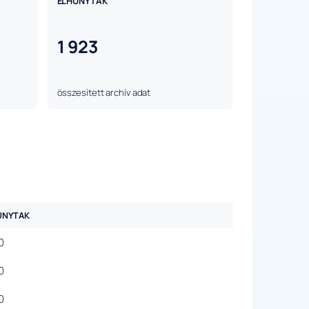
ELHUNYTAK
1 923
összesített archív adat
UNYTAK
0
0
0