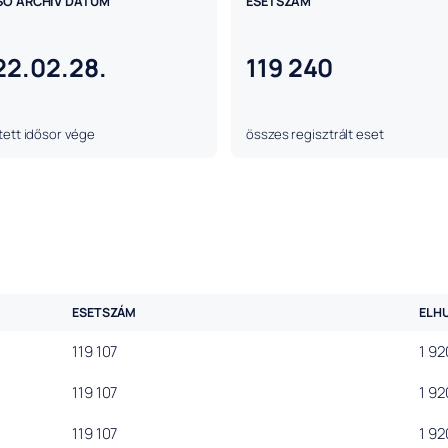
SÓ ARCHÍV DÁTUM
ESETSZÁM
22.02.28.
119 240
ett idősor vége
összes regisztrált eset
ESETSZÁM
ELH
119 107
1 92
119 107
1 92
119 107
1 92