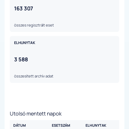
163 307
összes regisztrált eset
ELHUNYTAK
3 588
összesített archív adat
Utolsó mentett napok
DÁTUM
ESETSZÁM
ELHUNYTAK