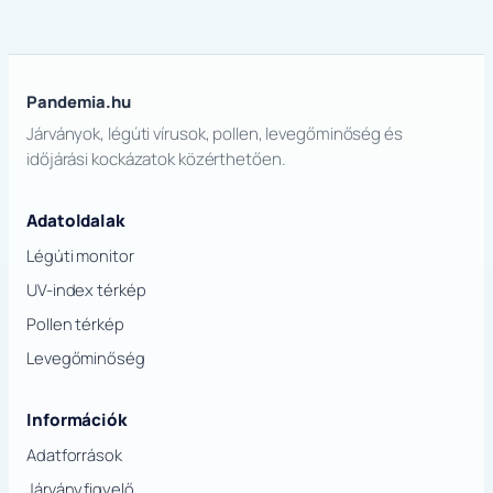
Pandemia.hu
Járványok, légúti vírusok, pollen, levegőminőség és
időjárási kockázatok közérthetően.
Adatoldalak
Légúti monitor
UV-index térkép
Pollen térkép
Levegőminőség
Információk
Adatforrások
Járványfigyelő